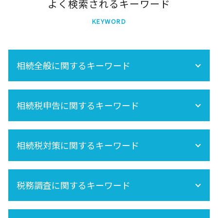
よく検索されるキーワード
KEYWORD
相続全般に関するキーワード
遺産相続 所得税
相続税申告に関するキーワード
節税
相続 養子
遺産分割 税金
準確定申告 書き方
相続 不動産登記
相続税対策に関するキーワード
準確定申告 必要書類
相続分
相続税申告
保険金 相続
相続手続きの流れ
相続放棄
再婚 相続
相続税 申告 自分で
税務調査に関するキーワード
小規模宅地の特例
未成年 相続
準確定申告 期限
相続税 非課税
空き家 対策 特別措置法
生命保険 相続税
法人 税務調査
内縁 相続