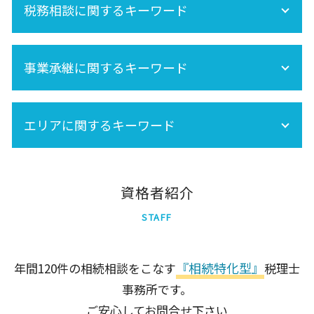
相続税 期限
税務相談に関するキーワード
税務調査 時期
相続税 不動産
株 相続税
税務調査 どこまで調べる
相続税対策
相続税 税務調査 いくら 以上
セカンドオピニオン
生前贈与 非課税
相続税 税務調査 時期
事業承継に関するキーワード
相続税 土地
相続税 税務調査 どこまで調べる
死亡保険金 相続税
事業承継税制
相続税 基礎控除
エリアに関するキーワード
事業承継は早目の対策が重要!
相続税申告 必要書類
相続税 計算
相続時精算課税制度 手続き
千代田区
品川区
資格者紹介
足立区
STAFF
北区
大田区
墨田区
『相続特化型』
年間120件の相続相談をこなす
税理士
新宿区
事務所です。
港区
世田谷区
ご安心してお問合せ下さい