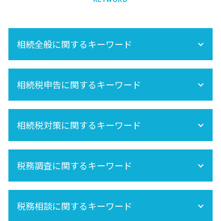
相続全般に関するキーワード
再婚 相続
相続税申告に関するキーワード
保険金 相続
相続税 不動産
未成年 相続
準確定申告 書き方
遺産分割 税金
相続税対策に関するキーワード
相続税 申告 自分で
相続 養子
相続手続きの流れ
相続 不動産登記
相続税申告
相続税 基礎控除
相続分
準確定申告 必要書類
税務調査に関するキーワード
死亡保険金 相続税
遺産相続 所得税
準確定申告 期限
相続時精算課税制度 手続き
節税
相続税 非課税
税務調査 時期
空き家 対策 特別措置法
相続税申告 必要書類
税務相談に関するキーワード
相続税 税務調査 いくら 以上
内縁 相続
小規模宅地の特例
相続税 税務調査 時期