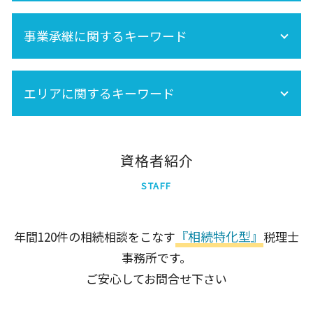
相続税 計算
相続税 税務調査 どこまで調べる
セカンドオピニオン
株 相続税
税務調査 どこまで調べる
事業承継に関するキーワード
生前贈与 非課税
法人 税務調査
相続税 土地
事業承継は早目の対策が重要!
相続放棄
エリアに関するキーワード
事業承継税制
相続税 期限
生命保険 相続税
相続税対策
新宿区
世田谷区
資格者紹介
品川区
STAFF
港区
中央区
墨田区
『相続特化型』
年間120件の相続相談をこなす
税理士
足立区
事務所です。
千代田区
北区
ご安心してお問合せ下さい
大田区