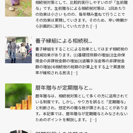
相続税対策として、比較的実行しやすいのが「生前贈
与」です。生前贈与による相続税対策は、1回あたり
の効果は小さい ものの、毎年積み重ねて行うことで
その効果は累積していきます。そのため、早い時期か
ら計画的に実行していただきた […]
養子縁組による相続税...
養子縁組をすることによる効果としてはまず相続税の
軽減効果があります。(1)基礎控除額の増加(2)生命保
険金の非課税金額の増加(3)退職手当金等の非課税金
額の増加(4)相続税の総額の計算上をする上で累進税
率が緩和される民法 […]
暦年贈与が定期贈与と...
暦年贈与は、相続税対策として多くの方に活用されて
いる制度です。しかし、やり方を誤ると「定期贈与」
と判断され、想定外の贈与税が課されることがありま
す。本記事では、暦年贈与が定期贈与とみなされない
ためのポイントを解説します。 […]