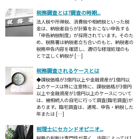
税務調査とは?調査の時期...
法人税や所得税、消費税や相続税といった税
金は、納税者自らが計算をおこない申告する
「申告納税制度」が採用されています。そのた
め、税務署は納税者立ち合いのもと、納税者の
税務申告内容を確認し、適切な経理処理のも
とで正しく納税が […]
税務調査されるケースとは
◆課税価格が3億円以上や金融資産が1億円以
上のケースは特に注意特に、課税価格が3億円
以上や金融資産が1億円以上のケースについて
は、被相続人の自宅に行って調査(臨宅調査)が
あります。臨宅調査は、通常、申告・納税した
年または […]
税理士にセカンドオピニオ...
税務の判断は専門性が高く、内容によっては1