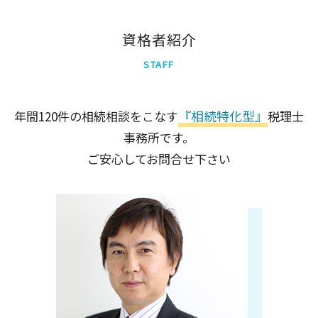
相続税 期限
世田谷区
大田区
資格者紹介
新宿区
STAFF
中央区
北区
品川区
『相続特化型』
年間120件の相続相談をこなす
税理士
港区
事務所です。
墨田区
足立区
ご安心してお問合せ下さい
千代田区