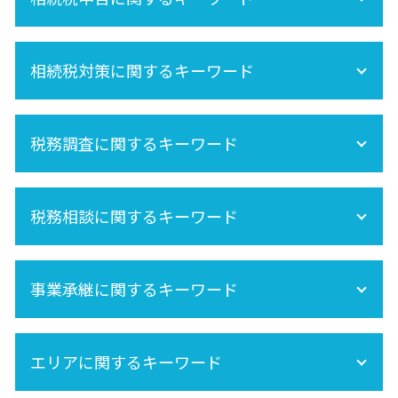
保険金 相続
相続 不動産登記
遺産相続 所得税
相続手続きの流れ
内縁 相続
相続税対策に関するキーワード
相続税申告
節税
相続税 申告 自分で
再婚 相続
準確定申告 書き方
株 相続税
相続税 不動産
準確定申告 必要書類
税務調査に関するキーワード
生命保険 相続税
未成年 相続
準確定申告 期限
相続時精算課税制度 手続き
遺産分割 税金
死亡保険金 相続税
税務調査 どこまで調べる
相続分
相続税 計算
税務相談に関するキーワード
法人 税務調査
空き家 対策 特別措置法
相続税申告 必要書類
相続税 税務調査 時期
相続税 非課税
相続税 税務調査 いくら 以上
セカンドオピニオン
生前贈与 非課税
税務調査 時期
事業承継に関するキーワード
相続税対策
相続税 税務調査 どこまで調べる
相続税 土地
事業承継税制
相続放棄
エリアに関するキーワード
事業承継は早目の対策が重要!
相続税 基礎控除
小規模宅地の特例