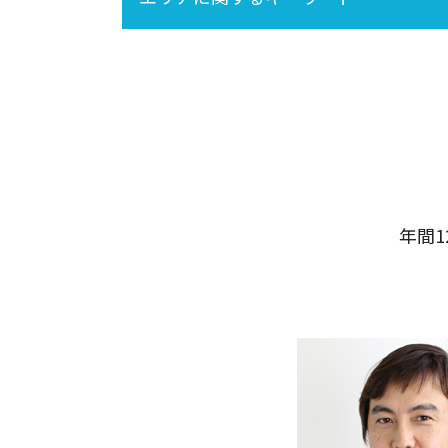
相続税 税務調査 いくら 以上
節税
税務調査 時期
相続税 不動産
税務調査 どこまで調べる
墨田区
相続 養子
相続税 税務調査 どこまで調べる
大田区
相続 不動産登記
相続税 税務調査 時期
世田谷区
相続分
北区
遺産相続 所得税
足立区
未成年 相続
千代田区
港区
新宿区
年間
品川区
中央区