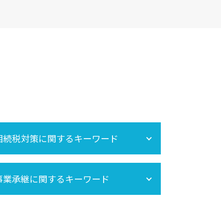
相続税対策に関するキーワード
相続税 基礎控除
事業承継に関するキーワード
生前贈与 非課税
小規模宅地の特例
相続時精算課税制度 手続き
事業承継税制
相続税申告 必要書類