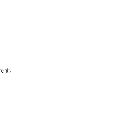
事業承継は早目の対策が重要!
相続税 期限
相続税 土地
相続税 非課税
死亡保険金 相続税
相続放棄
相続税 計算
相続税対策
生命保険 相続税
株 相続税
です。