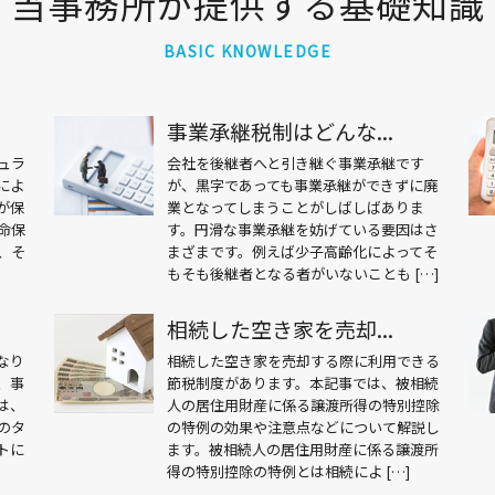
当事務所が提供する基礎知識
BASIC KNOWLEDGE
事業承継税制はどんな...
ュラ
会社を後継者へと引き継ぐ事業承継です
によ
が、黒字であっても事業承継ができずに廃
が保
業となってしまうことがしばしばありま
命保
す。円滑な事業承継を妨げている要因はさ
、そ
まざまです。例えば少子高齢化によってそ
もそも後継者となる者がいないことも […]
相続した空き家を売却...
なり
相続した空き家を売却する際に利用できる
、事
節税制度があります。本記事では、被相続
は、
人の居住用財産に係る譲渡所得の特別控除
のタ
の特例の効果や注意点などについて解説し
トに
ます。被相続人の居住用財産に係る譲渡所
得の特別控除の特例とは相続によ […]