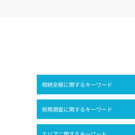
相続全般に関するキーワード
空き家 対策 特別措置法
税務調査に関するキーワード
再婚 相続
内縁 相続
遺産分割 税金
法人 税務調査
保険金 相続
エリアに関するキーワード