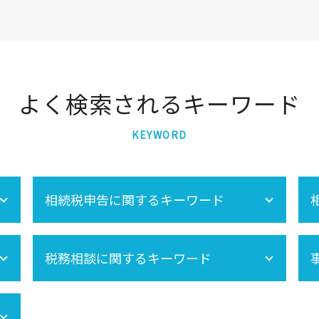
よく検索されるキーワード
KEYWORD
相続税申告に関するキーワード
相続税 申告 自分で
税務相談に関するキーワード
準確定申告 期限
準確定申告 書き方
相続手続きの流れ
セカンドオピニオン
相続税申告