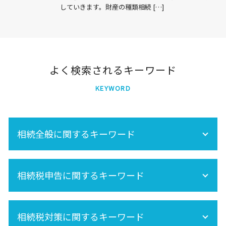
していきます。財産の種類相続 […]
よく検索されるキーワード
KEYWORD
相続全般に関するキーワード
節税
相続税申告に関するキーワード
相続税 不動産
未成年 相続
相続分
準確定申告 必要書類
遺産分割 税金
相続税対策に関するキーワード
準確定申告 書き方