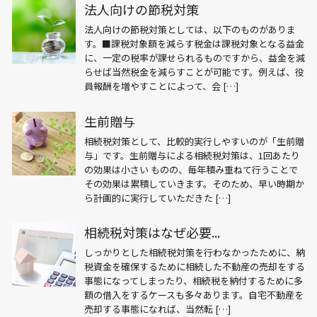
法人向けの節税対策
法人向けの節税対策としては、以下のものがありま
す。■課税対象額を減らす税金は課税対象となる益金
に、一定の税率が課せられるものですから、益金を減
らせば当然税金を減らすことが可能です。例えば、役
員報酬を増やすことによって、会 […]
生前贈与
相続税対策として、比較的実行しやすいのが「生前贈
与」です。生前贈与による相続税対策は、1回あたり
の効果は小さい ものの、毎年積み重ねて行うことで
その効果は累積していきます。そのため、早い時期か
ら計画的に実行していただきた […]
相続税対策はなぜ必要...
しっかりとした相続税対策を行わなかったために、納
税資金を確保するために相続した不動産の売却をする
事態になってしまったり、相続税を納付するために多
額の借入をするケースも多々あります。自宅不動産を
売却する事態になれば、当然転 […]