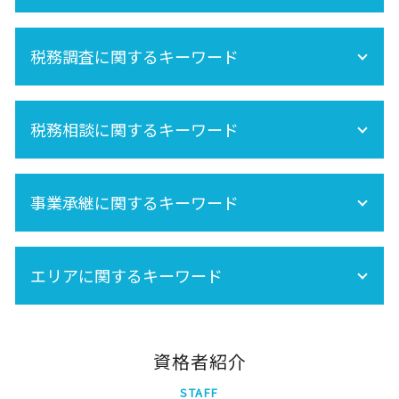
再婚 相続
相続税 申告 自分で
相続 養子
相続手続きの流れ
相続税申告 必要書類
遺産相続 所得税
相続税申告
税務調査に関するキーワード
小規模宅地の特例
空き家 対策 特別措置法
準確定申告 期限
相続放棄
相続 不動産登記
生前贈与 非課税
相続税 税務調査 時期
保険金 相続
相続税 基礎控除
税務相談に関するキーワード
税務調査 時期
内縁 相続
相続税 期限
相続税 税務調査 どこまで調べる
相続税 計算
税務調査 どこまで調べる
セカンドオピニオン
株 相続税
法人 税務調査
事業承継に関するキーワード
相続税 非課税
相続税 税務調査 いくら 以上
相続税対策
事業承継税制
生命保険 相続税
エリアに関するキーワード
事業承継は早目の対策が重要!
死亡保険金 相続税
相続税 土地
相続時精算課税制度 手続き
中央区
新宿区
資格者紹介
世田谷区
STAFF
墨田区