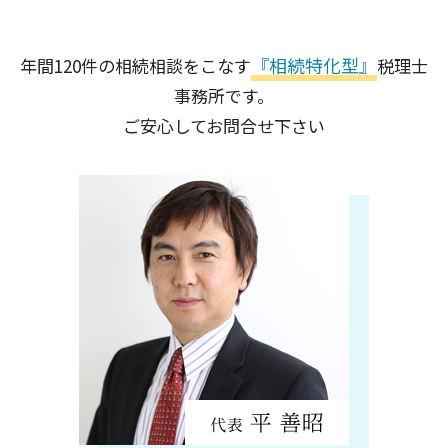
大田区
北区
『相続特化型』
年間120件の相続相談をこなす
税理士
足立区
事務所です。
千代田区
品川区
ご安心してお問合せ下さい
港区