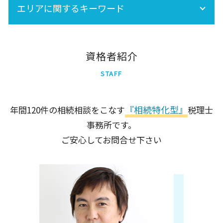
生前贈与 非課税
エリアに関するキーワード
事業承継税制
相続税 計算
株 相続税
相続税 基礎控除
北区
墨田区
資格者紹介
品川区
STAFF
新宿区
世田谷区
千代田区
『相続特化型』
年間120件の相続相談をこなす
税理士
足立区
事務所です。
中央区
港区
ご安心してお問合せ下さい
大田区