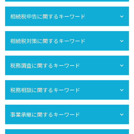
節税
相続税申告に関するキーワード
遺産相続 所得税
未成年 相続
空き家 対策 特別措置法
準確定申告 必要書類
相続分
相続税対策に関するキーワード
相続手続きの流れ
内縁 相続
準確定申告 期限
相続 養子
準確定申告 書き方
相続時精算課税制度 手続き
保険金 相続
相続税申告
税務調査に関するキーワード
相続税 非課税
再婚 相続
相続税 申告 自分で
相続税 土地
遺産分割 税金
相続税対策
法人 税務調査
相続 不動産登記
相続放棄
税務相談に関するキーワード
税務調査 時期
相続税 不動産
相続税 期限
相続税 税務調査 どこまで調べる
死亡保険金 相続税
税務調査 どこまで調べる
セカンドオピニオン
生命保険 相続税
相続税 税務調査 いくら 以上
事業承継に関するキーワード
小規模宅地の特例
相続税 税務調査 時期
相続税申告 必要書類
事業承継は早目の対策が重要!