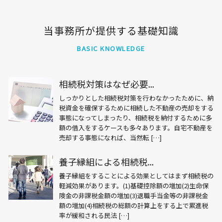
当事務所が提供する基礎知識
BASIC KNOWLEDGE
相続税対策はなぜ必要...
しっかりとした相続税対策を行わなかったために、納
税資金を確保するために相続した不動産の売却をする
事態になってしまったり、相続税を納付するために多
額の借入をするケースも多々あります。自宅不動産を
売却する事態になれば、当然転 […]
養子縁組による相続税...
養子縁組をすることによる効果としてはまず相続税の
軽減効果があります。(1)基礎控除額の増加(2)生命保
険金の非課税金額の増加(3)退職手当金等の非課税金
額の増加(4)相続税の総額の計算上をする上で累進税
率が緩和される民法 […]