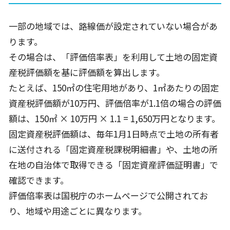
一部の地域では、路線価が設定されていない場合があ
ります。
その場合は、「評価倍率表」を利用して土地の固定資
産税評価額を基に評価額を算出します。
たとえば、
150
㎡の住宅用地があり、
1
㎡あたりの固定
資産税評価額が
10
万円、評価倍率が
1.1
倍の場合の評価
額は、
150
㎡
× 10
万円
× 1.1 = 1,650
万円となります。
固定資産税評価額は、毎年
1
月
1
日時点で土地の所有者
に送付される「固定資産税課税明細書」や、土地の所
在地の自治体で取得できる「固定資産評価証明書」で
確認できます。
評価倍率表は国税庁のホームページで公開されてお
り、地域や用途ごとに異なります。