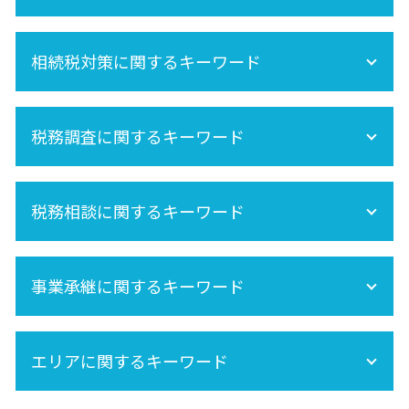
再婚 相続
空き家 対策 特別措置法
準確定申告 必要書類
節税
相続税対策に関するキーワード
相続手続きの流れ
内縁 相続
準確定申告 期限
相続税 不動産
相続税 申告 自分で
相続税対策
未成年 相続
準確定申告 書き方
税務調査に関するキーワード
相続税 非課税
相続 養子
相続税申告
死亡保険金 相続税
相続分
相続税 基礎控除
税務調査 時期
遺産相続 所得税
相続税 土地
税務相談に関するキーワード
相続税 税務調査 どこまで調べる
保険金 相続
株 相続税
相続税 税務調査 いくら 以上
相続放棄
相続税 税務調査 時期
セカンドオピニオン
相続税 期限
法人 税務調査
事業承継に関するキーワード
生命保険 相続税
税務調査 どこまで調べる
相続税申告 必要書類
事業承継税制
小規模宅地の特例
エリアに関するキーワード
事業承継は早目の対策が重要!
生前贈与 非課税
相続税 計算