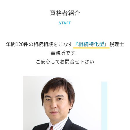
相続時精算課税制度 手続き
墨田区
港区
資格者紹介
世田谷区
STAFF
新宿区
中央区
千代田区
『相続特化型』
年間120件の相続相談をこなす
税理士
北区
事務所です。
品川区
足立区
ご安心してお問合せ下さい
大田区