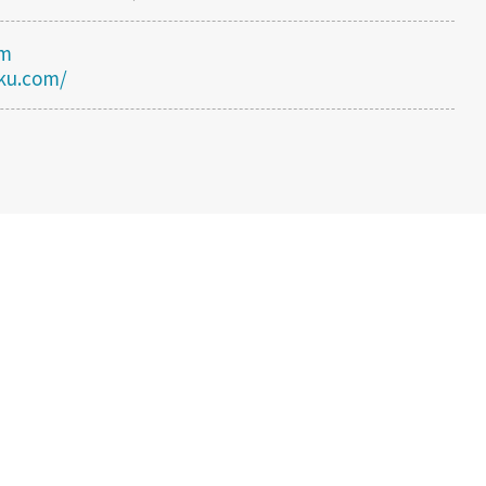
om
ku.com/