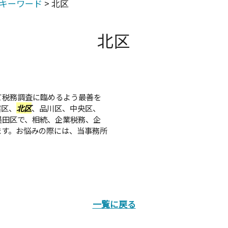
キーワード
>
北区
北区
て税務調査に臨めるよう最善を
宿区、
北区
、品川区、中央区、
墨田区で、相続、企業税務、企
ます。お悩みの際には、当事務所
一覧に戻る