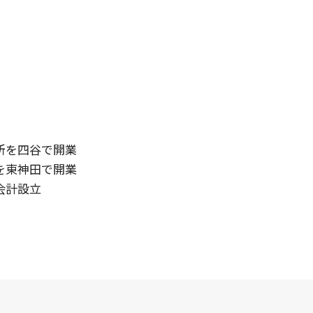
務所を四谷で開業
所を東神田で開業
会計設立