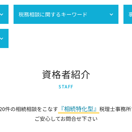
相続税申告
税務相談に関するキーワード
準確定申告 必要書類
相続手続きの流れ
相続税 申告 自分で
セカンドオピニオン
準確定申告 期限
準確定申告 書き方
資格者紹介
STAFF
『相続特化型』
120件の相続相談をこなす
税理士事務所
ご安心してお問合せ下さい