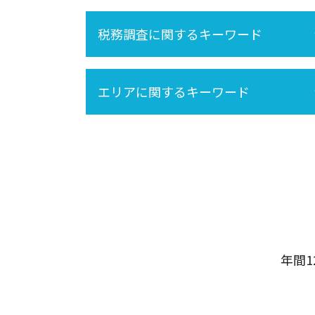
相続分
税務調査に関するキーワード
再婚 相続
節税
遺産相続 所得税
相続税 税務調査 いくら 以上
相続 不動産登記
エリアに関するキーワード
相続税 税務調査 時期
空き家 対策 特別措置法
税務調査 時期
遺産分割 税金
税務調査 どこまで調べる
墨田区
内縁 相続
法人 税務調査
足立区
未成年 相続
相続税 税務調査 どこまで調べる
世田谷区
相続税 不動産
品川区
保険金 相続
北区
相続 養子
大田区
中央区
千代田区
年間
港区
新宿区