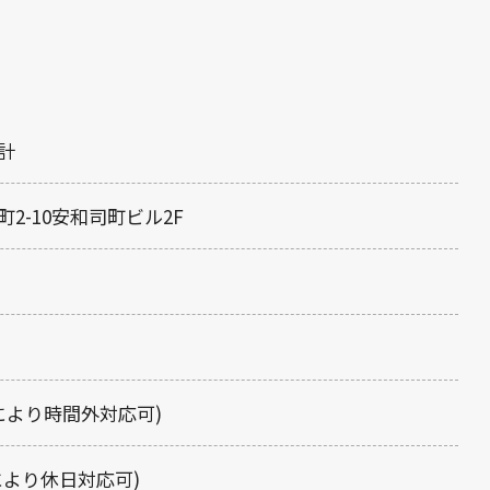
計
2-10安和司町ビル2F
予約により時間外対応可)
により休日対応可)