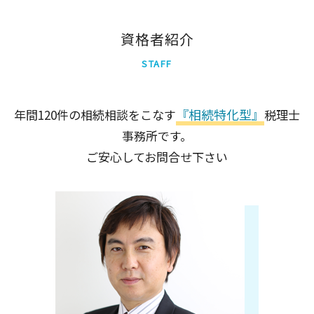
相続税 計算
大田区
品川区
資格者紹介
中央区
STAFF
千代田区
世田谷区
足立区
『相続特化型』
年間120件の相続相談をこなす
税理士
墨田区
事務所です。
新宿区
港区
ご安心してお問合せ下さい
北区