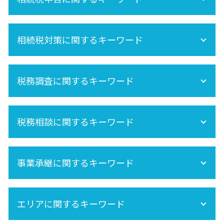
相続税 不動産
再婚 相続
相続 不動産登記
相続税申告
内縁 相続
相続税対策に関するキーワード
相続税 申告 自分で
遺産分割 税金
準確定申告 必要書類
保険金 相続
相続手続きの流れ
相続放棄
空き家 対策 特別措置法
準確定申告 書き方
税務調査に関するキーワード
相続税 非課税
未成年 相続
準確定申告 期限
相続税申告 必要書類
遺産相続 所得税
相続税対策
税務調査 どこまで調べる
相続分
相続時精算課税制度 手続き
税務相談に関するキーワード
相続税 税務調査 いくら 以上
節税
生前贈与 非課税
税務調査 時期
相続税 土地
相続税 税務調査 時期
セカンドオピニオン
株 相続税
相続税 税務調査 どこまで調べる
事業承継に関するキーワード
相続税 期限
法人 税務調査
相続税 基礎控除
事業承継は早目の対策が重要!
死亡保険金 相続税
エリアに関するキーワード
事業承継税制
小規模宅地の特例
生命保険 相続税