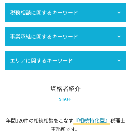
未成年 相続
死亡保険金 相続税
相続税 税務調査 どこまで調べる
相続 不動産登記
相続税 期限
税務相談に関するキーワード
相続税 税務調査 時期
遺産分割 税金
生前贈与 非課税
相続税 税務調査 いくら 以上
相続税 基礎控除
法人 税務調査
セカンドオピニオン
相続時精算課税制度 手続き
税務調査 どこまで調べる
事業承継に関するキーワード
相続放棄
税務調査 時期
相続税 非課税
事業承継は早目の対策が重要!
相続税 土地
エリアに関するキーワード
事業承継税制
小規模宅地の特例
生命保険 相続税
相続税対策
港区
大田区
資格者紹介
新宿区
STAFF
足立区
墨田区
中央区
『相続特化型』
年間120件の相続相談をこなす
税理士
世田谷区
事務所です。
品川区