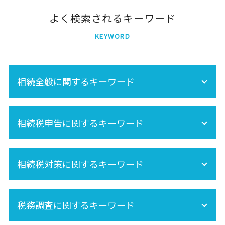
よく検索されるキーワード
KEYWORD
相続全般に関するキーワード
相続分
相続税申告に関するキーワード
再婚 相続
空き家 対策 特別措置法
相続 養子
相続手続きの流れ
保険金 相続
相続税対策に関するキーワード
相続税 申告 自分で
相続税 不動産
準確定申告 必要書類
節税
相続税申告
相続税 計算
遺産相続 所得税
準確定申告 書き方
税務調査に関するキーワード
相続税申告 必要書類
内縁 相続
準確定申告 期限
株 相続税