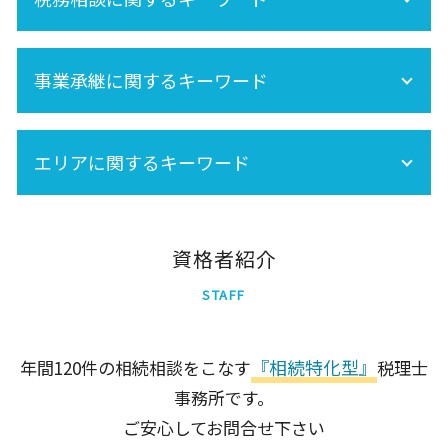
相続税 税務調査 いくら 以上
遺産相続 所得税
株 相続税
相続税 税務調査 どこまで調べる
相続税対策
相続税 税務調査 時期
セカンドオピニオン
相続税申告 必要書類
税務調査 時期
事業承継に関するキーワード
死亡保険金 相続税
税務調査 どこまで調べる
小規模宅地の特例
事業承継税制
生前贈与 非課税
エリアに関するキーワード
事業承継は早目の対策が重要!
相続放棄
相続税 基礎控除
相続時精算課税制度 手続き
足立区
港区
資格者紹介
品川区
STAFF
世田谷区
中央区
新宿区
『相続特化型』
年間120件の相続相談をこなす
税理士
墨田区
事務所です。
千代田区
北区
ご安心してお問合せ下さい