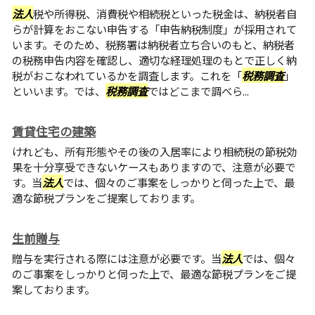
法人
税や所得税、消費税や相続税といった税金は、納税者自
らが計算をおこない申告する「申告納税制度」が採用されて
います。そのため、税務署は納税者立ち合いのもと、納税者
の税務申告内容を確認し、適切な経理処理のもとで正しく納
税がおこなわれているかを調査します。これを「
税務調査
」
といいます。では、
税務調査
ではどこまで調べら...
賃貸住宅の建築
けれども、所有形態やその後の入居率により相続税の節税効
果を十分享受できないケースもありますので、注意が必要で
す。当
法人
では、個々のご事案をしっかりと伺った上で、最
適な節税プランをご提案しております。
生前贈与
贈与を実行される際には注意が必要です。当
法人
では、個々
のご事案をしっかりと伺った上で、最適な節税プランをご提
案しております。