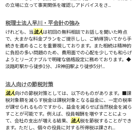
の立場に立って事実関係を確認しアドバイスをさ...
税理士法人早川・平会計の強み
けれども、当
法人
は初回の無料相談でお話しを聞いた時点
で、大まかな料金プランをご提示しし、ご納得頂いてから手
続きを進めることを重要視しております。また相続は精神的
に負担の多い問題のため、費用面での心配を少しでも和らげ
ようとリーズナブルで明確な価格設定に務めております。◆
淡路町駅から徒歩1分、JR神田駅より徒歩5分!...
法人向けの節税対策
法人
向けの節税対策としては、以下のものがあります。■課
税対象額を減らす税金は課税対象となる益金に、一定の税率
が課せられるものですから、益金を減らせば当然税金を減ら
すことが可能です。例えば、役員報酬を増やすことによっ
て、会社の支出が増える結果、
法人
税を節税することができ
ます。ただし、個々の役員に対する所得税は課され...