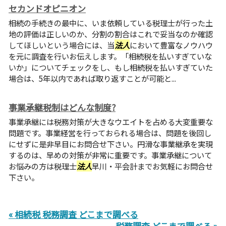
セカンドオピニオン
相続の手続きの最中に、いま依頼している税理士が行った土
地の評価は正しいのか、分割の割合はこれで妥当なのか確認
してほしいという場合には、当
法人
において豊富なノウハウ
を元に調査を行いお伝えします。「相続税を払いすぎていな
いか」についてチェックをし、もし相続税を払いすぎていた
場合は、5年以内であれば取り返すことが可能と...
事業承継税制はどんな制度?
事業承継には税務対策が大きなウエイトを占める大変重要な
問題です。事業経営を行っておられる場合は、問題を後回し
にせずに是非早目にお問合せ下さい。円滑な事業継承を実現
するのは、早めの対策が非常に重要です。事業承継について
お悩みの方は税理士
法人
早川・平会計までお気軽にお問合せ
下さい。
« 相続税 税務調査 どこまで調べる
税務調査 どこまで調べる »