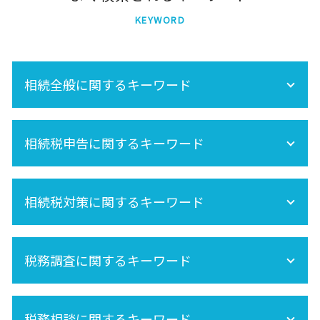
KEYWORD
相続全般に関するキーワード
節税
相続税申告に関するキーワード
相続税 不動産
未成年 相続
再婚 相続
相続税 申告 自分で
相続分
相続税対策に関するキーワード
相続手続きの流れ
内縁 相続
相続税申告
相続 不動産登記
準確定申告 必要書類
相続税 期限
相続 養子
準確定申告 書き方
税務調査に関するキーワード
生命保険 相続税
保険金 相続
準確定申告 期限
相続税 計算
空き家 対策 特別措置法
相続税 非課税
法人 税務調査
遺産分割 税金
相続税 土地
税務相談に関するキーワード