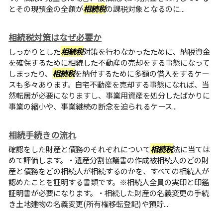
とその現預金の全額が
相続税
の課税対象となるのに...
相続税対策はなぜ必要か
しっかりとした
相続税
対策を行わなかったために、納税資金
を確保するために相続した不動産の売却をする事態になって
しまったり、
相続税
を納付するために多額の借入をするケー
スも多々あります。自宅不動産を売却する事態になれば、当
然転居が必要になりますし、事業用資産を処分したばかりに
事業の縮小や、事業継続の断念を迫られるケース...
相続手続きの流れ
確認をした財産と債務のそれぞれについて
相続税
法に当ては
めて評価します。・遺産分割協議書の作成被相続人のどの財
産と債務をどの相続人が相続するのかを、すべての相続人が
認めたことを証明する書類です。※相続人全員の実印と印鑑
証明書が必要になります。・相続した財産の名義変更の手続
き土地建物の名義変更(所有権移転登記)や預貯...