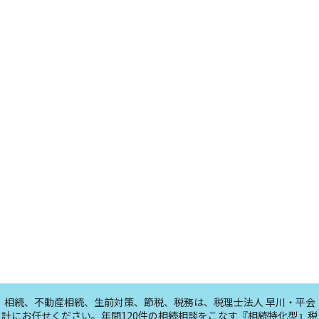
相続、不動産相続、生前対策、節税、税務は、税理士法人 早川・平会
計にお任せください。年間120件の相続相談をこなす『相続特化型』税