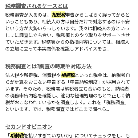
税務調査されるケースとは
税務調査が入るのは、
相続税
申告からしばらく経ってからと
いうこともあり、相続人の方は自分だけで対応するのは不安
という方が大勢いらっしゃいます。我々は相続人の方といっ
しょに調査に立ち合い、税務署とのやり取りをサポートさせ
ていただきます。税務署からの指摘内容については、相続人
の立場に立って事実関係を確認しアドバイスをさ...
税務調査とは?調査の時期や対応方法
法人税や所得税、消費税や
相続税
といった税金は、納税者自
らが計算をおこない申告する「申告納税制度」が採用されて
います。そのため、税務署は納税者立ち合いのもと、納税者
の税務申告内容を確認し、適切な経理処理のもとで正しく納
税がおこなわれているかを調査します。これを「税務調査」
といいます。では、税務調査ではどこまで調べら...
セカンドオピニオン
「
相続税
を払いすぎていないか」についてチェックをし、も