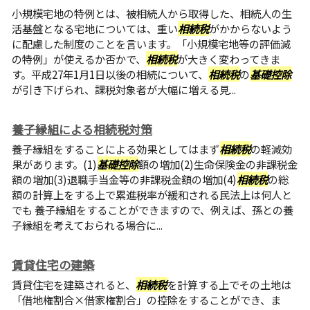
小規模宅地の特例とは、被相続人から取得した、相続人の生
活基盤となる宅地については、重い
相続税
がかからないよう
に配慮した制度のことを言います。「小規模宅地等の評価減
の特例」が使えるか否かで、
相続税
が大きく変わってきま
す。平成27年1月1日以後の相続について、
相続税
の
基礎控除
が引き下げられ、課税対象者が大幅に増える見...
養子縁組による相続税対策
養子縁組をすることによる効果としてはまず
相続税
の軽減効
果があります。(1)
基礎控除
額の増加(2)生命保険金の非課税金
額の増加(3)退職手当金等の非課税金額の増加(4)
相続税
の総
額の計算上をする上で累進税率が緩和される民法上は何人と
でも 養子縁組をすることができますので、例えば、孫との養
子縁組を考えておられる場合に...
賃貸住宅の建築
賃貸住宅を建築されると、
相続税
を計算する上でその土地は
「借地権割合×借家権割合」の控除をすることができ、ま