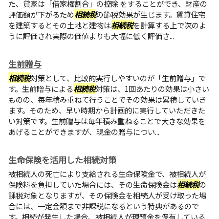
た、貸家は「借家権割合」の控除 をすることができ、財産の
評価額が下がるため
相続税
の節税効果が生じます。賃貸住宅
を建築するとその土地と建物は
相続税
を計算する上で次のよ
うに評価され実際の価値よりも大幅に低く評価さ...
生前贈与
相続税
対策として、比較的実行しやすいのが「生前贈与」で
す。生前贈与による
相続税
対策は、1回あたりの効果は小さい
ものの、毎年積み重ねて行うことでその効果は累積していき
ます。そのため、早い時期から計画的に実行していただきた
い対策です。生前贈与は毎年積み重ねることで大きな効果を
あげることができますが、現金の贈与につい...
生命保険を活用した相続対策
被相続人の死亡により支給される生命保険金で、被相続人が
保険料を負担していた場合には、その生命保険金は
相続税
の
課税対象となりますが、その保険金を相続人が受け取った場
合には、一定金額まで非課税になるという特典があるので
す。相続が発生した場合、被相続人が現預金を保有している