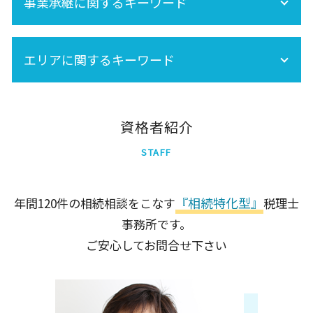
税務調査 どこまで調べる
事業承継に関するキーワード
相続税 基礎控除
相続税 税務調査 いくら 以上
株 相続税
事業承継税制
相続時精算課税制度 手続き
エリアに関するキーワード
事業承継は早目の対策が重要!
相続税 土地
小規模宅地の特例
死亡保険金 相続税
品川区
世田谷区
資格者紹介
足立区
STAFF
千代田区
新宿区
墨田区
『相続特化型』
年間120件の相続相談をこなす
税理士
北区
事務所です。
港区
大田区
ご安心してお問合せ下さい
中央区