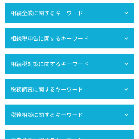
相続全般に関するキーワード
相続税 不動産
相続税申告に関するキーワード
遺産分割 税金
節税
内縁 相続
準確定申告 期限
未成年 相続
相続税対策に関するキーワード
相続税 申告 自分で
相続分
準確定申告 書き方
保険金 相続
準確定申告 必要書類
相続税 計算
再婚 相続
相続手続きの流れ
税務調査に関するキーワード
相続税 期限
空き家 対策 特別措置法
相続税申告
相続税 非課税
相続 養子
相続放棄
相続税 税務調査 時期
相続 不動産登記
生前贈与 非課税
税務相談に関するキーワード
相続税 税務調査 どこまで調べる
遺産相続 所得税
相続税申告 必要書類
税務調査 時期
生命保険 相続税
法人 税務調査
セカンドオピニオン
相続税対策