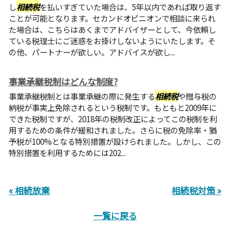
し
相続税
を払いすぎていた場合は、5年以内であれば取り返す
ことが可能となります。セカンドオピニオンで相談に来られ
た場合は、こちらはあくまでアドバイザーとして、今依頼し
ている税理士にご迷惑をお掛けしないようにいたします。そ
の他、パートナーが欲しい。アドバイスが欲し...
事業承継税制はどんな制度?
事業承継税制とは事業承継の際に発生する
相続税
や贈与税の
納税が事実上免除されるという税制です。もともと2009年に
できた税制ですが、2018年の税制改正によってこの税制を利
用するための条件が緩和されました。さらに税の免除率・猶
予税が100%となる特別措置が設けられました。しかし、この
特別措置を利用するためには202...
« 相続放棄
相続税対策 »
一覧に戻る