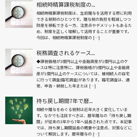
相続時精算課税制度の...
相続時精算課税制度は、生前贈与を活用する際に利用
できる税制のひとつです。贈与税の負担を軽減しつつ
財産を移転できる一方、注意点やデメリットもあるた
め、制度を正しく理解して活用することが重要です。
今回は、相続時精算課税制度の […]
税務調査されるケース...
◆課税価格が3億円以上や金融資産が1億円以上のケ
ースは特に注意特に、課税価格が3億円以上や金融資
産が1億円以上のケースについては、被相続人の自宅
に行って調査(臨宅調査)があります。臨宅調査は、通
常、申告・納税した年または […]
持ち戻し期間7年で暦...
相続や贈与をめぐる税制は近年大きく変化していま
す。なかでも注目すべきは、暦年贈与の「持ち戻し期
間」が従来の3年から7年へ延長された点です。本記事
では、持ち戻し期間延長の概要や注意点、対策などに
ついて解説します。暦年贈与の […]