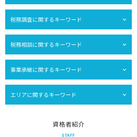
節税
相続税 申告 自分で
未成年 相続
準確定申告 必要書類
相続税 非課税
相続分
相続税申告
税務調査に関するキーワード
相続税申告 必要書類
遺産分割 税金
準確定申告 書き方
相続税 土地
相続 養子
相続税 計算
法人 税務調査
相続 不動産登記
相続税 期限
税務相談に関するキーワード
税務調査 時期
再婚 相続
死亡保険金 相続税
相続税 税務調査 時期
相続税対策
相続税 税務調査 どこまで調べる
セカンドオピニオン
相続放棄
相続税 税務調査 いくら 以上
事業承継に関するキーワード
株 相続税
税務調査 どこまで調べる
相続税 基礎控除
事業承継税制
生前贈与 非課税
エリアに関するキーワード
事業承継は早目の対策が重要!
小規模宅地の特例
相続時精算課税制度 手続き
生命保険 相続税
墨田区
千代田区
資格者紹介
港区
STAFF
北区