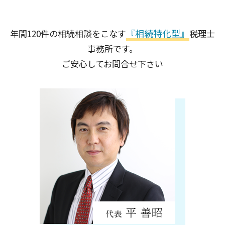
足立区
大田区
『相続特化型』
年間120件の相続相談をこなす
税理士
品川区
事務所です。
新宿区
世田谷区
ご安心してお問合せ下さい
中央区