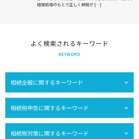
経理処理のもとで正しく納税が […]
よく検索されるキーワード
KEYWORD
相続全般に関するキーワード
空き家 対策 特別措置法
相続税申告に関するキーワード
遺産相続 所得税
保険金 相続
内縁 相続
相続手続きの流れ
相続税 不動産
相続税対策に関するキーワード
準確定申告 期限