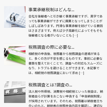
事業承継税制はどんな...
会社を後継者へと引き継ぐ事業承継ですが、黒字であ
っても事業承継ができずに廃業となってしまうことが
しばしばあります。円滑な事業承継を妨げている要因
はさまざまです。例えば少子高齢化によってそもそも
後継者となる者がいないことも […]
税務調査の際に必要な...
相続税の申告後、税務署から税務調査の連絡が来る
と、多くの方が不安を感じるものです。事前に必要な
書類を整えておくことで、調査への対応もスムーズに
なり、トラブルを避けることができます。本記事で
は、相続税の税務調査において求め […]
税務調査とは?調査の...
法人税や所得税、消費税や相続税といった税金は、納
税者自らが計算をおこない申告する「申告納税制度」
が採用されています。そのため、税務署は納税者立ち
合いのもと、納税者の税務申告内容を確認し、適切な