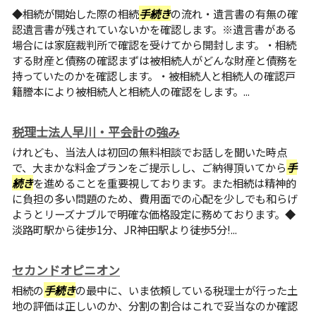
◆相続が開始した際の相続
手続き
の流れ・遺言書の有無の確
認遺言書が残されていないかを確認します。※遺言書がある
場合には家庭裁判所で確認を受けてから開封します。・相続
する財産と債務の確認まずは被相続人がどんな財産と債務を
持っていたのかを確認します。・被相続人と相続人の確認戸
籍謄本により被相続人と相続人の確認をします。...
税理士法人早川・平会計の強み
けれども、当法人は初回の無料相談でお話しを聞いた時点
で、大まかな料金プランをご提示しし、ご納得頂いてから
手
続き
を進めることを重要視しております。また相続は精神的
に負担の多い問題のため、費用面での心配を少しでも和らげ
ようとリーズナブルで明確な価格設定に務めております。◆
淡路町駅から徒歩1分、JR神田駅より徒歩5分!...
セカンドオピニオン
相続の
手続き
の最中に、いま依頼している税理士が行った土
地の評価は正しいのか、分割の割合はこれで妥当なのか確認