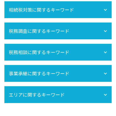
再婚 相続
準確定申告 必要書類
空き家 対策 特別措置法
相続税対策に関するキーワード
相続税申告
内縁 相続
準確定申告 期限
相続分
準確定申告 書き方
相続税 非課税
相続 養子
相続税 申告 自分で
税務調査に関するキーワード
生前贈与 非課税
相続税 不動産
相続手続きの流れ
相続税対策
節税
相続税 計算
税務調査 どこまで調べる
保険金 相続
株 相続税
税務相談に関するキーワード
相続税 税務調査 時期
未成年 相続
生命保険 相続税
相続税 税務調査 いくら 以上
相続税申告 必要書類
税務調査 時期
セカンドオピニオン
相続時精算課税制度 手続き
法人 税務調査
事業承継に関するキーワード
死亡保険金 相続税
相続税 税務調査 どこまで調べる
相続税 期限
事業承継は早目の対策が重要!
小規模宅地の特例
エリアに関するキーワード
事業承継税制
相続税 土地
相続税 基礎控除
相続放棄
大田区