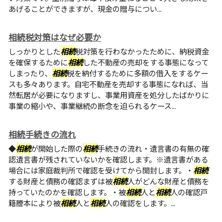
あげることができますが、現金の贈与につい...
相続税対策はなぜ必要か
しっかりとした
相続
税対策を行わなかったために、納税資金
を確保するために
相続
した不動産の売却をする事態になって
しまったり、
相続
税を納付するために多額の借入をするケー
スも多々あります。自宅不動産を売却する事態になれば、当
然転居が必要になりますし、事業用資産を処分したばかりに
事業の縮小や、事業継続の断念を迫られるケース...
相続手続きの流れ
◆
相続
が開始した際の
相続
手続きの流れ・遺言書の有無の確
認遺言書が残されていないかを確認します。※遺言書がある
場合には家庭裁判所で確認を受けてから開封します。・
相続
する財産と債務の確認まずは被
相続
人がどんな財産と債務を
持っていたのかを確認します。・被
相続
人と
相続
人の確認戸
籍謄本により被
相続
人と
相続
人の確認をします。...