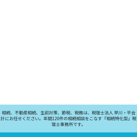
相続、不動産相続、生前対策、節税、税務は、税理士法人 早川・平会
計にお任せください。年間120件の相続相談をこなす『相続特化型』税
理士事務所です。