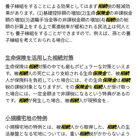
養子縁組をすることによる効果としてはまず
相続
税の軽減効
果があります。(1)基礎控除額の増加(2)生命
保険金
の非課税金
額の増加(3)退職手当金等の非課税金額の増加(4)
相続
税の総
額の計算上をする上で累進税率が緩和される民法上は何人と
でも 養子縁組をすることができますので、例えば、孫との養
子縁組を考えておられる場合に...
生命保険を活用した相続対策
生命保険は
相続
対策の中でも最もポピュラーな対策といえま
す。被
相続
人の死亡により支給される生命
保険金
で、被
相続
人が保険料を負担していた場合には、その生命
保険金
は
相続
税の課税対象となりますが、その
保険金
を
相続
人が受け取っ
た場合には、一定金額まで非課税になるという特典があるの
です。
相続
が発生した場合、被
相続
人が現預金を...
小規模宅地の特例
小規模宅地の特例とは、被
相続
人から取得した、
相続
人の生
活基盤となる宅地については、重い
相続
税がかからないよう