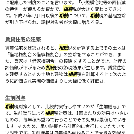
に配慮した制度のことを言います。「小規模宅地等の評価減
の特例」が使えるか否かで、
相続
税が大きく変わってきま
す。平成27年1月1日以後の
相続
について、
相続
税の基礎控除
が引き下げられ、課税対象者が大幅に増える見...
賃貸住宅の建築
賃貸住宅を建築されると、
相続
税を計算する上でその土地は
「借地権割合×借家権割合」の控除をすることができ、ま
た、貸家は「借家権割合」の控除 をすることができ、財産の
評価額が下がるため
相続
税の節税効果が生じます。賃貸住宅
を建築するとその土地と建物は
相続
税を計算する上で次のよ
うに評価され実際の価値よりも大幅に低く評価さ...
生前贈与
相続
税対策として、比較的実行しやすいのが「生前贈与」で
す。生前贈与による
相続
税対策は、1回あたりの効果は小さい
ものの、毎年積み重ねて行うことでその効果は累積していき
ます。そのため、早い時期から計画的に実行していただきた
い対策です。生前贈与は毎年積み重ねることで大きな効果を