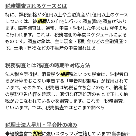
税務調査されるケースとは
特に、課税価格が3億円以上や金融資産が1億円以上のケース
については、被
相続
人の自宅に行って調査(臨宅調査)があり
ます。臨宅調査は、通常、申告・納税した年または翌年の秋
に行われます。これは、税務署側の年間スケジュールによる
ものです。調査対象は、主に現金・預貯金などの金融資産で
す。土地・建物などの不動産の申告漏れはあ...
税務調査とは?調査の時期や対応方法
法人税や所得税、消費税や
相続
税といった税金は、納税者自
らが計算をおこない申告する「申告納税制度」が採用されて
います。そのため、税務署は納税者立ち合いのもと、納税者
の税務申告内容を確認し、適切な経理処理のもとで正しく納
税がおこなわれているかを調査します。これを「税務調査」
といいます。では、税務調査ではどこまで調べら...
税理士法人早川・平会計の強み
◆経験豊富で
相続
に強いスタッフが在籍しています!当事務所