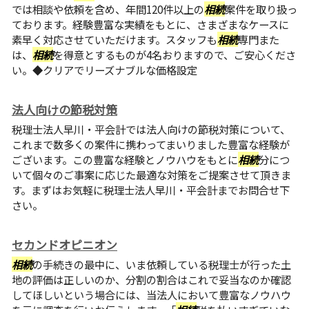
では相談や依頼を含め、年間120件以上の
相続
案件を取り扱っ
ております。経験豊富な実績をもとに、さまざまなケースに
素早く対応させていただけます。スタッフも
相続
専門また
は、
相続
を得意とするものが4名おりますので、ご安心くださ
い。◆クリアでリーズナブルな価格設定
法人向けの節税対策
税理士法人早川・平会計では法人向けの節税対策について、
これまで数多くの案件に携わってまいりました豊富な経験が
ございます。この豊富な経験とノウハウをもとに
相続
分につ
いて個々のご事案に応じた最適な対策をご提案させて頂きま
す。まずはお気軽に税理士法人早川・平会計までお問合せ下
さい。
セカンドオピニオン
相続
の手続きの最中に、いま依頼している税理士が行った土
地の評価は正しいのか、分割の割合はこれで妥当なのか確認
してほしいという場合には、当法人において豊富なノウハウ