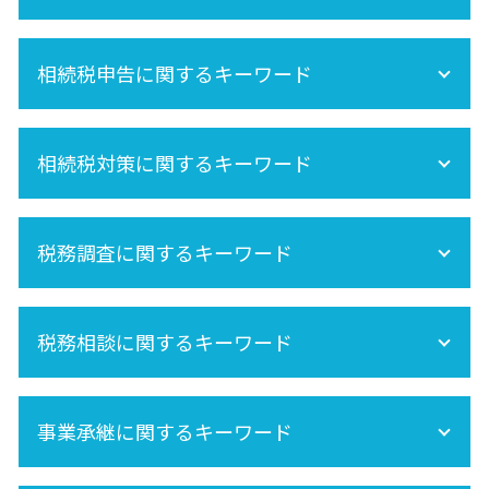
相続分
相続税申告に関するキーワード
未成年 相続
内縁 相続
保険金 相続
準確定申告 書き方
再婚 相続
相続税対策に関するキーワード
相続手続きの流れ
空き家 対策 特別措置法
準確定申告 必要書類
相続 養子
相続税申告
相続税対策
相続 不動産登記
相続税 申告 自分で
税務調査に関するキーワード
相続税 基礎控除
遺産分割 税金
準確定申告 期限
死亡保険金 相続税
相続税 不動産
小規模宅地の特例
税務調査 どこまで調べる
節税
相続税申告 必要書類
税務相談に関するキーワード
相続税 税務調査 いくら 以上
遺産相続 所得税
株 相続税
相続税 税務調査 どこまで調べる
相続税 計算
相続税 税務調査 時期
セカンドオピニオン
相続税 土地
法人 税務調査
事業承継に関するキーワード
生前贈与 非課税
税務調査 時期
相続放棄