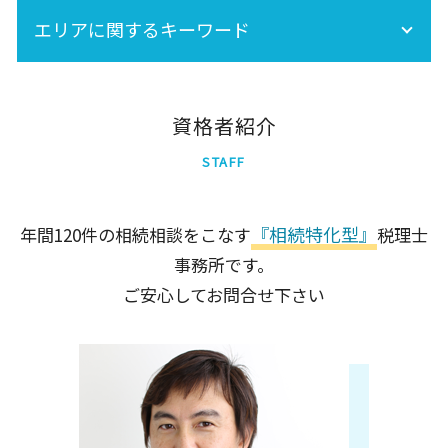
事業承継は早目の対策が重要!
生命保険 相続税
エリアに関するキーワード
事業承継税制
相続税 非課税
相続税 期限
相続時精算課税制度 手続き
世田谷区
中央区
資格者紹介
北区
STAFF
港区
墨田区
足立区
『相続特化型』
年間120件の相続相談をこなす
税理士
千代田区
事務所です。
品川区
新宿区
ご安心してお問合せ下さい
大田区