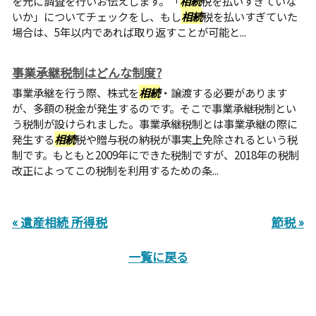
を元に調査を行いお伝えします。「
相続
税を払いすぎていな
いか」についてチェックをし、もし
相続
税を払いすぎていた
場合は、5年以内であれば取り返すことが可能と...
事業承継税制はどんな制度?
事業承継を行う際、株式を
相続
・譲渡する必要があります
が、多額の税金が発生するのです。そこで事業承継税制とい
う税制が設けられました。事業承継税制とは事業承継の際に
発生する
相続
税や贈与税の納税が事実上免除されるという税
制です。もともと2009年にできた税制ですが、2018年の税制
改正によってこの税制を利用するための条...
« 遺産相続 所得税
節税 »
一覧に戻る