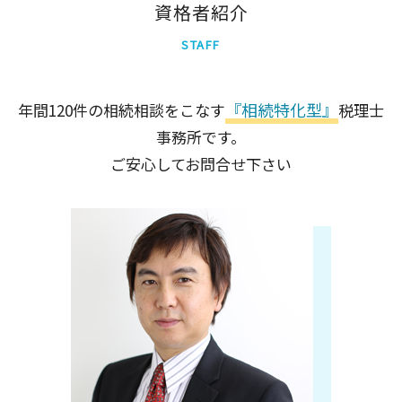
新宿区
資格者紹介
足立区
STAFF
大田区
品川区
千代田区
『相続特化型』
年間120件の相続相談をこなす
税理士
世田谷区
事務所です。
北区
墨田区
ご安心してお問合せ下さい
中央区