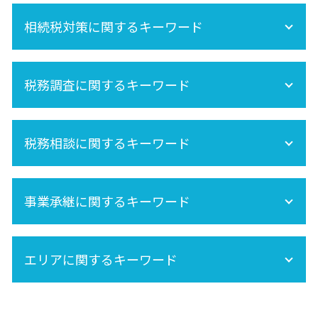
保険金 相続
相続手続きの流れ
相続 不動産登記
相続税対策に関するキーワード
準確定申告 必要書類
未成年 相続
相続税申告
遺産分割 税金
準確定申告 期限
株 相続税
遺産相続 所得税
準確定申告 書き方
税務調査に関するキーワード
生命保険 相続税
節税
相続税 申告 自分で
相続放棄
相続分
相続税 土地
相続税 税務調査 いくら 以上
相続 養子
相続時精算課税制度 手続き
税務相談に関するキーワード
法人 税務調査
内縁 相続
相続税 非課税
税務調査 時期
相続税 計算
税務調査 どこまで調べる
セカンドオピニオン
相続税対策
相続税 税務調査 どこまで調べる
事業承継に関するキーワード
生前贈与 非課税
相続税 税務調査 時期
死亡保険金 相続税
事業承継税制
相続税 期限
エリアに関するキーワード
事業承継は早目の対策が重要!
相続税 基礎控除
相続税申告 必要書類
小規模宅地の特例
港区