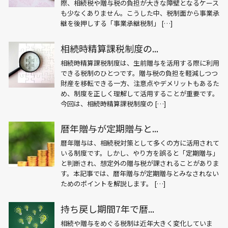
際、相続税や贈与税の負担が大きな障壁となるケース
も少なくありません。こうした中、税制面から事業承
継を後押しする「事業承継税制」 […]
相続時精算課税制度の...
相続時精算課税制度は、生前贈与を活用する際に利用
できる税制のひとつです。贈与税の負担を軽減しつつ
財産を移転できる一方、注意点やデメリットもあるた
め、制度を正しく理解して活用することが重要です。
今回は、相続時精算課税制度の […]
暦年贈与が定期贈与と...
暦年贈与は、相続税対策として多くの方に活用されて
いる制度です。しかし、やり方を誤ると「定期贈与」
と判断され、想定外の贈与税が課されることがありま
す。本記事では、暦年贈与が定期贈与とみなされない
ためのポイントを解説します。 […]
持ち戻し期間7年で暦...
相続や贈与をめぐる税制は近年大きく変化していま